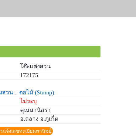
โต๊ะแต่งสวน
172175
่งสวน
::
ตอไม้
(Stump)
ไม่ระบุ
คุณมานิสรา
อ.ถลาง จ.ภูเก็ต
ีการแจ้งเลขทะเบียนพานิชย์