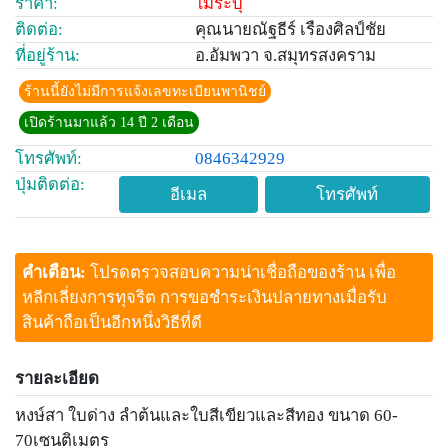
ราคา:
ไม่ระบุ
ติดต่อ:
คุณนายณัฐธีร์ เรืองศิลป์ชัย
ที่อยู่ร้าน:
อ.อัมพวา จ.สมุทรสงคราม
ร้านนี้ยังไม่มีการแจ้งเลขทะเบียนพานิชย์
เปิดร้านมาแล้ว 14 ปี 2 เดือน
โทรศัพท์:
0846342929
ปุ่มติดต่อ:
อีเมล
โทรศัพท์
คำเตือน:
โปรดตรวจสอบความน่าเชื่อถือของร้าน เพื่อ
หลีกเลี่ยงการทุจริต การขอชำระเงินปลายทางเมื่อรับ
สินค้าถือเป็นอีกหนึ่งวิธีที่ดี
รายละเอียด
หงษ์สา ใบด่าง ลำต้นและใบสีเขียวและสีทอง ขนาด 60-
70เซนติเมตร