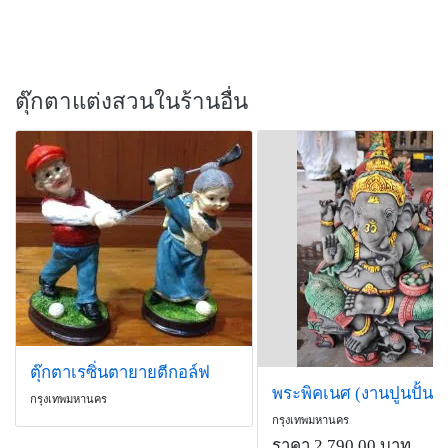
ตุ๊กตาแต่งสวนในร้านอื่น
ตุ๊กตาเรซิ่นตายายตีกอล์ฟ
กรุงเทพมหานคร
กรุงเทพมหานคร
ราคา 2,790.00 บาท