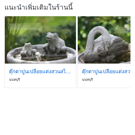
แนะนำเพิ่มเติมในร้านนี้
ตุ๊กตาปูนเปลือยแต่งสวนสไตล์อังกฤษ 021
นนทบุรี
นนทบุรี