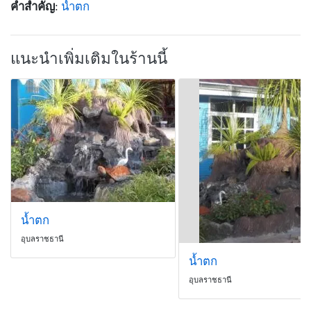
คำสำคัญ
:
น้ำตก
แนะนำเพิ่มเติมในร้านนี้
น้ำตก
อุบลราชธานี
น้ำตก
อุบลราชธานี