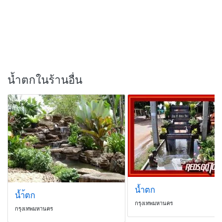
น้ำตกในร้านอื่น
น้ำตก
น้ำ้ตก
กรุงเทพมหานคร
กรุงเทพมหานคร