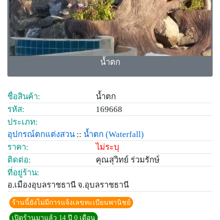
น้ำตก
ชื่อสินค้า:
น้ำตก
รหัส:
169668
ประเภท:
อุปกรณ์ตกแต่งสวน
::
น้ำตก
(Waterfall)
ราคา:
ไม่ระบุ
ติดต่อ:
คุณสุวิทย์ ร่วมรักษ์
ที่อยู่ร้าน:
อ.เมืองอุบลราชธานี จ.อุบลราชธานี
ร้านนี้ยังไม่มีการแจ้งเลขทะเบียนพานิชย์
เปิดร้านมาแล้ว 14 ปี 0 เดือน