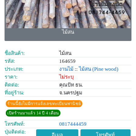
ไม้สน
ชื่อสินค้า:
ไม้สน
รหัส:
164659
ประเภท:
งานไม้
::
ไม้สน
(Pine wood)
ราคา:
ไม่ระบุ
ติดต่อ:
คุณปัท ธน.
ที่อยู่ร้าน:
จ.นครปฐม
ร้านนี้ยังไม่มีการแจ้งเลขทะเบียนพานิชย์
เปิดร้านมาแล้ว 14 ปี 4 เดือน
โทรศัพท์:
0817444459
ปุ่มติดต่อ:
อีเมล
โทรศัพท์