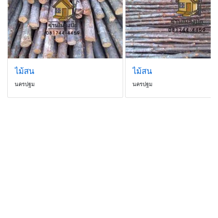
ไม้สน
ไม้สน
นครปฐม
นครปฐม