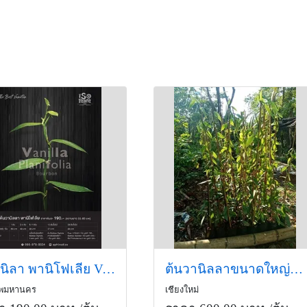
ต้นวนิลา พานิโฟเลีย Vanilla Planifolia
ต้นวานิลลาขนาดใหญ่ 1เมตร
ทพมหานคร
เชียงใหม่