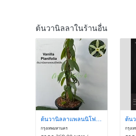
ต้นวานิลลาในร้านอื่น
ต้นวานิลลาแพลนนิโฟเลีย กระถาง 10 นิ้ว
กรุงเทพมหานคร
กรุงเ