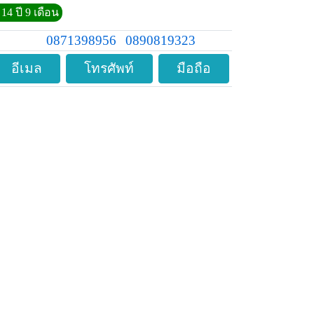
14 ปี 9 เดือน
0871398956
0890819323
อีเมล
โทรศัพท์
มือถือ