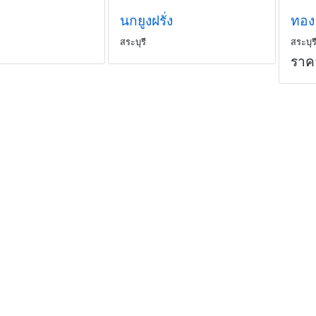
นกยูงฝรั่ง
ทอง
สระบุรี
สระบุร
ราค