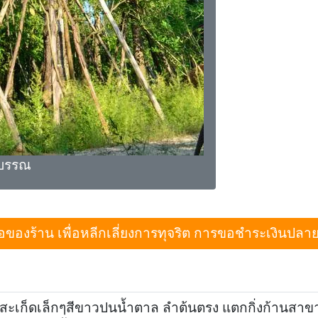
บรรณ
งร้าน เพื่อหลีกเลี่ยงการทุจริต การขอชำระเงินปลายทางเม
สะเก็ดเล็กๆสีขาวปนน้ำตาล ลำต้นตรง แตกกิ่งก้านสาข