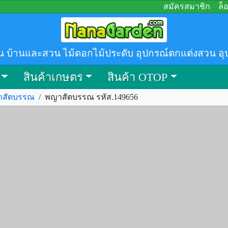
สมัครสมาชิก
ล็
น บ้านและสวน ไม้ดอกไม้ประดับ อุปกรณ์ตกแต่งสวน อุ
สินค้าเกษตร
สินค้า OTOP
าสัตบรรณ
/
พญาสัตบรรณ รหัส.149656