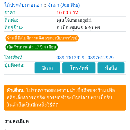
ไม้ประดับภายนอก
::
จันผา
(Jun Pha)
ราคา:
10.00 บาท
ติดต่อ:
คุณโจ้.muangsiri
ที่อยู่ร้าน:
อ.เมืองชุมพร จ.ชุมพร
ร้านนี้ยังไม่มีการแจ้งเลขทะเบียนพานิชย์
เปิดร้านมาแล้ว 17 ปี 4 เดือน
โทรศัพท์:
089-7612929
0897612929
ปุ่มติดต่อ:
อีเมล
โทรศัพท์
มือถือ
คำเตือน:
โปรดตรวจสอบความน่าเชื่อถือของร้าน เพื่อ
หลีกเลี่ยงการทุจริต การขอชำระเงินปลายทางเมื่อรับ
สินค้าถือเป็นอีกหนึ่งวิธีที่ดี
รายละเอียด