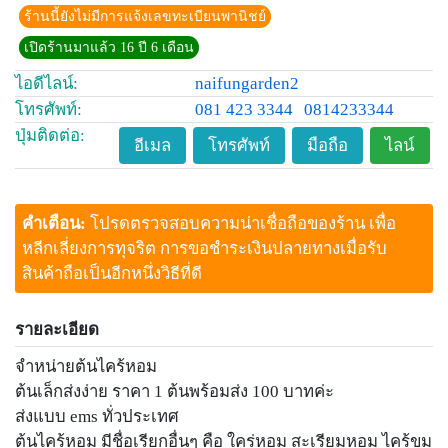
ร้านนี้ยังไม่มีการแจ้งเลขทะเบียนพานิชย์
เปิดร้านมาแล้ว 16 ปี 6 เดือน
ไอดีไลน์:
naifungarden2
โทรศัพท์:
081 423 3344
0814233344
ปุ่มติดต่อ:
อีเมล
โทรศัพท์
มือถือ
ไลน์
คำเตือน:
โปรดตรวจสอบความน่าเชื่อถือของร้าน เพื่อ
หลีกเลี่ยงการทุจริต การขอชำระเงินปลายทางเมื่อรับ
สินค้าถือเป็นอีกหนึ่งวิธีที่ดี
รายละเอียด
จำหน่ายต้นไคร้หอม
ต้นเล็กส่งง่าย ราคา 1 ต้นพร้อมส่ง 100 บาทค่ะ
ส่งแบบ ems ทั่วประเทศ
ต้นไคร้หอม มีชื่อเรียกอื่นๆ คือ ใคร่หอม สะเรียมหอม ไคร้ขม