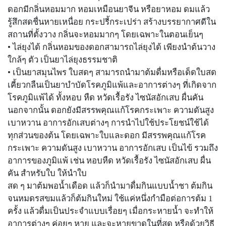
ดอกมีกลิ่นหอมมาก หอมเหมือนยาจีน หรือยาหอม ดมแล้ว
รู้สึกสดชื่นหายเหนื่อย กระปรี้กระเปร่า สร้างบรรยากาศดีใน
สถานที่ตั้งวาง กลิ่นจะหอมมากๆ โดยเฉพาะในตอนเย็นๆ
• ไล่ยุงได้ กลิ่นหอมของดอกสามารถไล่ยุงได้ เพียงนำต้นวาง
ใกล้ๆ ตัว เป็นยาไล่ยุงธรรมชาติ
• เป็นยาสมุนไพร ใบสดๆ สามารถนำมาต้มดื่มหรือเด็ดใบสด
เคี้ยวกลืนเป็นยาบำบัดโรคภูมิแพ้และอาการต่างๆ ที่เกิดจาก
โรคภูมิแพ้ได้ ทั้งหอบ หืด หวัดเรื้อรัง ไซนัสอักเสบ ผื่นคัน
นอกจากนั้น ดอกยังมีสรรพคุณแก้โรคกระเพาะ ความดันสูง
เบาหวาน อาการอักเสบต่างๆ การนำไปใช้ประโยชน์ใช้ได้
ทุกส่วนของต้น โดยเฉพาะใบและดอก มีสรรพคุณแก้โรค
กระเพาะ ความดันสูง เบาหวาน อาการอักเสบ เป็นไข้ รวมถึง
อาการของภูมิแพ้ เช่น หอบหืด หวัดเรื้อรัง ไซนัสอักเสบ ผื่น
คัน สำหรับใบ ให้นำใบ
สด ๆ มาต้มพอน้ำเดือด แล้วก็นำมาดื่มกินแบบน้ำชา ต้มกิน
จนหมดรสขมแล้วก็ต้มกินใหม่ ใช้แค่หนึ่งกำมือต่อการต้ม 1
ครั้ง แล้วดื่มเป็นประจำแบบเรื่อยๆ เมื่อกระหายน้ำ จะทำให้
อาการต่างๆ ค่อยๆ หาย และจะหายขาดในที่สุด หรือด้วยวิธี