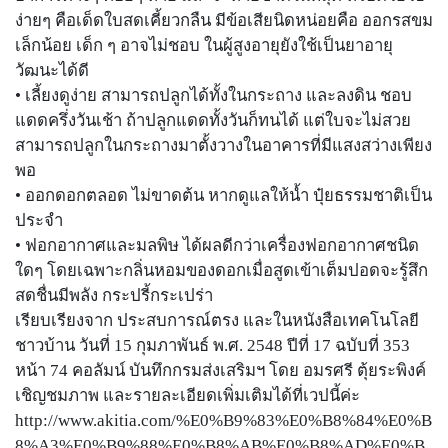
ง่ายๆ คือเด็ดใบสดเคี้ยวกลืน มีข้อเสียนิดหน่อยคือ ออกรสขม
เล็กน้อย เด็ก ๆ อาจไม่ชอบ ในผู้สูงอายุยังใช้เป็นยาอายุ
วัฒนะได้ดี
• เลี้ยงดูง่าย สามารถปลูกได้ทั้งในกระถาง และลงดิน ชอบ
แดดครึ่งวันเช้า ถ้าปลูกแดดทั้งวันก็ทนได้ แต่ใบจะไม่สวย
สามารถปลูกในกระถางมาตั้งวางในอาคารที่มีแสงสว่างเพียง
พอ
• ออกดอกตลอด ไม่ขาดต้น หากดูแลให้น้ำ ปุ๋ยธรรมชาติเป็น
ประจำ
• ฟอกอากาศและมลพิษ ได้ผลดีกว่าเครื่องฟอกอากาศชนิด
ใดๆ โดยเฉพาะกลิ่นหอมของดอกเมื่อสูดเข้าเต็มปอดจะรู้สึก
สดชื่นมีพลัง กระปรี้กระเปร่า
เรียบเรียงจาก ประสบการณ์ตรง และในหนังสือเทคโนโลยี
ชาวบ้าน วันที่ 15 กุมภาพันธ์ พ.ศ. 2548 ปีที่ 17 ฉบับที่ 353
หน้า 74 คอลัมน์ บันทึกกรมส่งเสริมฯ โดย อมรศรี ตุ้ยระพิงค์
เชิญชมภาพ และรายละเอียดเพิ่มเติมได้ที่เวปนี้ค่ะ
http://www.akitia.com/%E0%B9%83%E0%B8%84%E0%B
8%A3%E0%B9%88%E0%B8%AB%E0%B8%AD%E0%B