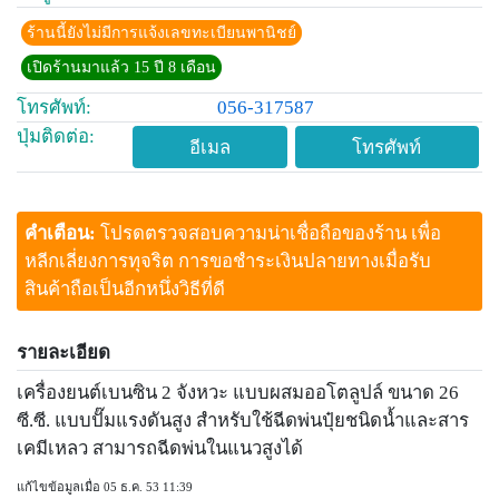
ร้านนี้ยังไม่มีการแจ้งเลขทะเบียนพานิชย์
เปิดร้านมาแล้ว 15 ปี 8 เดือน
โทรศัพท์:
056-317587
ปุ่มติดต่อ:
อีเมล
โทรศัพท์
คำเตือน:
โปรดตรวจสอบความน่าเชื่อถือของร้าน เพื่อ
หลีกเลี่ยงการทุจริต การขอชำระเงินปลายทางเมื่อรับ
สินค้าถือเป็นอีกหนึ่งวิธีที่ดี
รายละเอียด
เครื่องยนต์เบนซิน 2 จังหวะ แบบผสมออโตลูปล์ ขนาด 26
ซี.ซี. แบบปั๊มแรงดันสูง สำหรับใช้ฉีดพ่นปุ๋ยชนิดน้ำและสาร
เคมีเหลว สามารถฉีดพ่นในแนวสูงได้
แก้ไขข้อมูลเมื่อ 05 ธ.ค. 53 11:39