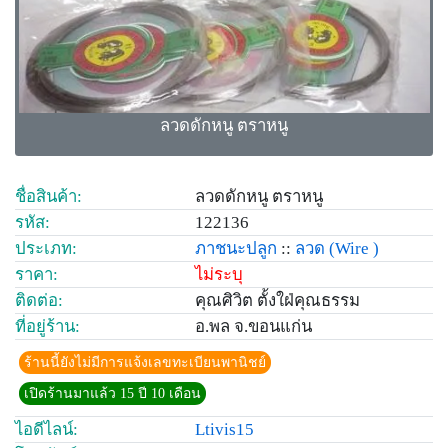
ลวดดักหนู ตราหนู
ชื่อสินค้า:
ลวดดักหนู ตราหนู
รหัส:
122136
ประเภท:
ภาชนะปลูก
::
ลวด
(Wire )
ราคา:
ไม่ระบุ
ติดต่อ:
คุณศิวิต ตั้งใฝ่คุณธรรม
ที่อยู่ร้าน:
อ.พล จ.ขอนแก่น
ร้านนี้ยังไม่มีการแจ้งเลขทะเบียนพานิชย์
เปิดร้านมาแล้ว 15 ปี 10 เดือน
ไอดีไลน์:
Ltivis15