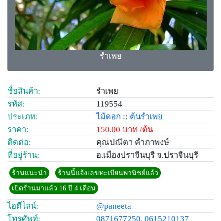
รำเพย
ชื่อสินค้า:
รำเพย
รหัส:
119554
ประเภท:
ไม้ดอก
::
ต้นรำเพย
ราคา:
150.00 บาท /ต้น
ติดต่อ:
คุณปณีตา คำภาพงษ์
ที่อยู่ร้าน:
อ.เมืองปราจีนบุรี จ.ปราจีนบุรี
ร้านแนะนำ
ร้านนี้แจ้งเลขทะเบียนพานิชย์แล้ว
เปิดร้านมาแล้ว 16 ปี 4 เดือน
ไอดีไลน์:
@paneeta
โทรศัพท์:
0871677250, 0615210137