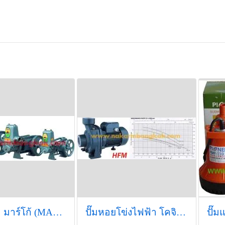
ปั๊มชักน้ำ มาร์โก้ (MARKO)
ปั๊มหอยโข่งไฟฟ้า โคจิม่า (KOJIMA)