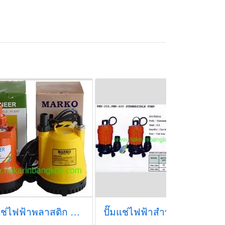
ปั๊มแช่ไฟฟ้าพลาสติก มาร์โก้ (MARKO)
ปั๊มแช่ไฟฟ้าสำหรับดูดโคลน ไพโอเนียร์ (PIONEER)