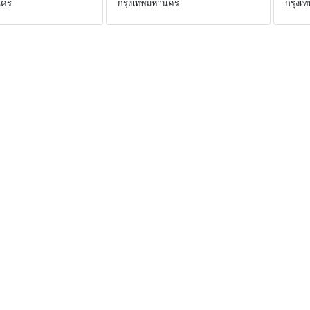
นคร
กรุงเทพมหานคร
กรุงเ