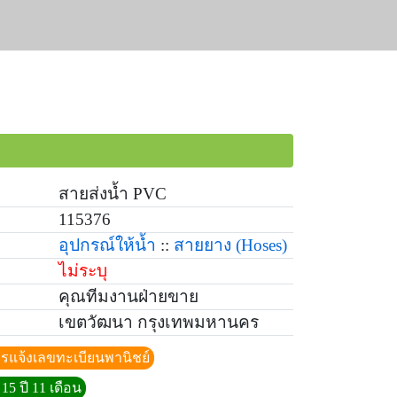
สายส่งน้ำ PVC
115376
อุปกรณ์ให้น้ำ
::
สายยาง
(Hoses)
ไม่ระบุ
คุณทีมงานฝ่ายขาย
เขตวัฒนา กรุงเทพมหานคร
ีการแจ้งเลขทะเบียนพานิชย์
15 ปี 11 เดือน