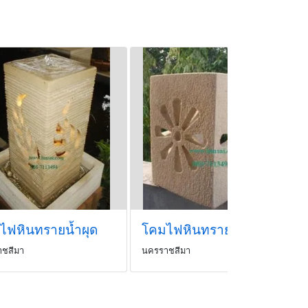
ไฟหินทรายน้ำผุด
โคมไฟหินทรายติดผนัง Indoor
ชสีมา
นครราชสีมา