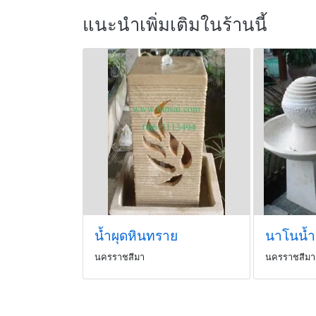
แนะนำเพิ่มเติมในร้านนี้
น้ำผุดหินทราย
นาโนน้ำ
นครราชสีมา
นครราชสีมา