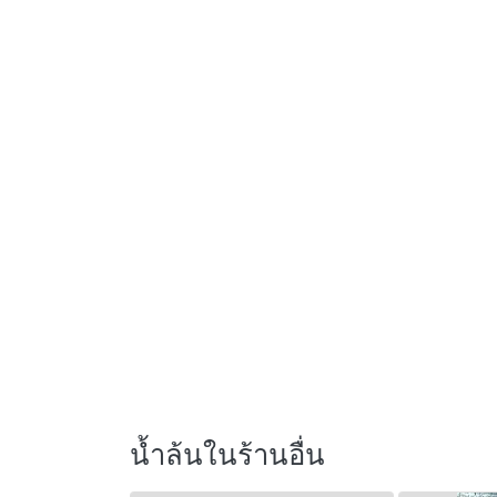
น้ำล้นในร้านอื่น