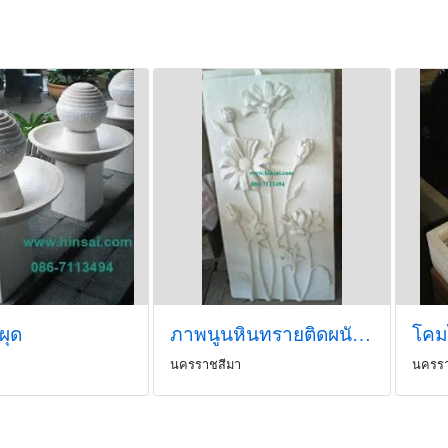
ผุด
ภาพนูนหินทรายติดผนังสไตล์โมเดิร์นกึ่งบาหลี
โคม
นครราชสีมา
นครรา