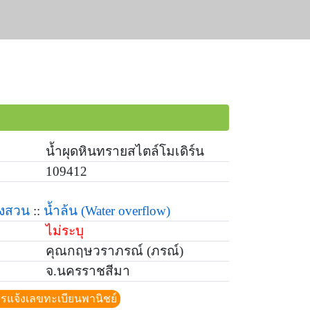
น้ำผุดหินทรายสไตล์โมเดิร์น
109412
่งสวน
::
น้ำล้น
(Water overflow)
ไม่ระบุ
คุณกฤษวราภรณ์ (ภรณ์)
จ.นครราชสีมา
ีการแจ้งเลขทะเบียนพานิชย์