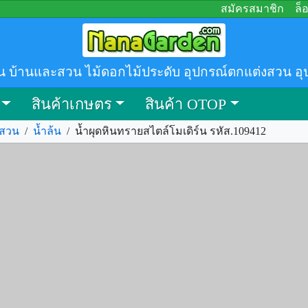
สมัครสมาชิก
ล็
น บ้านและสวน ไม้ดอกไม้ประดับ อุปกรณ์ตกแต่งสวน อุ
สินค้าเกษตร
สินค้า OTOP
งสวน
/
น้ำล้น
/
น้ำผุดหินทรายสไตล์โมเดิร์น รหัส.109412