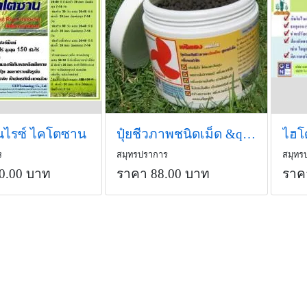
้นไรซ์ ไคโตซาน
ปุ๋ยชีวภาพชนิดเม็ด &quot;พัดแดง&quot;
ร
สมุทรปราการ
สมุทร
0.00 บาท
ราคา 88.00 บาท
ราค