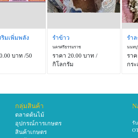
ริมเพิ่มพลัง
รำข้าว
รำล
นครศรีธรรมราช
นนทบุร
0.00 บาท
/50
ราคา 20.00 บาท
/
ราค
กิโลกรัม
กระ
กลุ่มสินค้า
N
ตลาดต้นไม้
อุปกรณ์การเกษตร
รั
O
สินค้าเกษตร