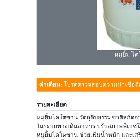
หมูยิ้ม 
คำเตือน:
โปรดตรวจสอบความน่าเชื่อถือขอ
รายละเอียด
หมูยิ้มไคโตซาน วัตถุดิบธรรมชาติสกัดจา
ในระบบทางเดินอาหาร ปรับสภาพพีเอชใ
หมูยิ้มไคโตซาน ช่วยเพิ่มน้ำหนัก และเสร