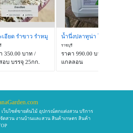
ะเอียด รำขาว รำหมู
น้ำนึ่งปลาทูน่า โปรตีนสำหรับสัตว์
ี
ราชบุรี
า 350.00 บาท
/
ราคา 990.00 บาท
/
สอบ บรรจุ 25กก.
แกลลอน
anaGarden.com
เว็บไซต์ขายต้นไม้ อุปกรณ์ตกแต่งสวน บริการ
บจัดสวน งานบ้านและสวน สินค้าเกษตร สินค้า
TOP