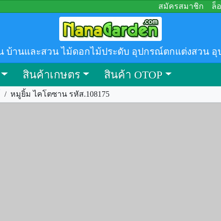
สมัครสมาชิก
ล็
น บ้านและสวน ไม้ดอกไม้ประดับ อุปกรณ์ตกแต่งสวน อุ
สินค้าเกษตร
สินค้า OTOP
์
/
หมูยิ้ม ไคโตซาน รหัส.108175