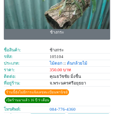
ช้างกระ
ชื่อสินค้า:
ช้างกระ
รหัส:
105104
ประเภท:
ไม้ดอก
::
ต้นกล้วยไม้
ราคา:
350.00 บาท
ติดต่อ:
คุณธวัชชัย มิ่งชื่น
ที่อยู่ร้าน:
จ.พระนครศรีอยุธยา
ร้านนี้ยังไม่มีการแจ้งเลขทะเบียนพานิชย์
เปิดร้านมาแล้ว 16 ปี 9 เดือน
โทรศัพท์:
084-776-4360